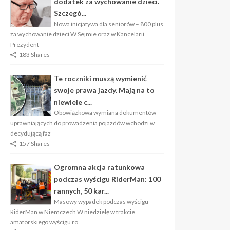
dodatek za wychowanie dzieci.
Szczegó...
Nowa inicjatywa dla seniorów – 800 plus
za wychowanie dzieci W Sejmie oraz w Kancelarii
Prezydent
183 Shares
Te roczniki muszą wymienić
swoje prawa jazdy. Mają na to
niewiele c...
Obowiązkowa wymiana dokumentów
uprawniających do prowadzenia pojazdów wchodzi w
decydującą faz
157 Shares
Ogromna akcja ratunkowa
podczas wyścigu RiderMan: 100
rannych, 50 kar...
Masowy wypadek podczas wyścigu
RiderMan w Niemczech W niedzielę w trakcie
amatorskiego wyścigu ro