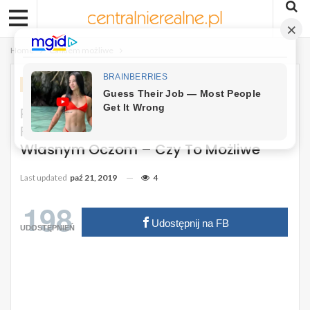
Home
Całkiem możliwe
CAŁKIEM MOŻLIWE
NIESAMOWITE HISTORIE
Rodzice 5 Latki Patrzą Na 80 Letnią
Fotografię I Nie Mogą Uwierzyć
Własnym Oczom – Czy To Możliwe
Last updated
paź 21, 2019
4
198
Udostępnij na FB
UDOSTĘPNIEŃ