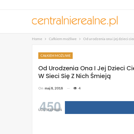
Home
Całkiem możliwe
Od urodzenia ona i jej dzieci cie
CAŁKIEM MOŻLIWE
Od Urodzenia Ona I Jej Dzieci C
W Sieci Się Z Nich Śmieją
On
maj 8, 2018
4
450
UDOSTĘPNIEŃ