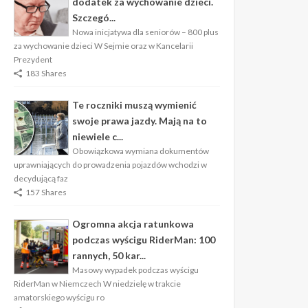
dodatek za wychowanie dzieci.
Szczegó...
Nowa inicjatywa dla seniorów – 800 plus
za wychowanie dzieci W Sejmie oraz w Kancelarii
Prezydent
183 Shares
Te roczniki muszą wymienić
swoje prawa jazdy. Mają na to
niewiele c...
Obowiązkowa wymiana dokumentów
uprawniających do prowadzenia pojazdów wchodzi w
decydującą faz
157 Shares
Ogromna akcja ratunkowa
podczas wyścigu RiderMan: 100
rannych, 50 kar...
Masowy wypadek podczas wyścigu
RiderMan w Niemczech W niedzielę w trakcie
amatorskiego wyścigu ro