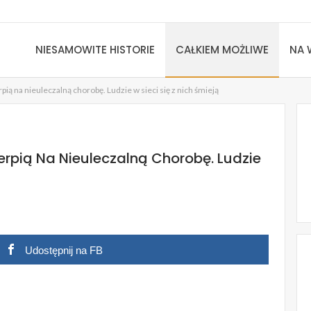
NIESAMOWITE HISTORIE
CAŁKIEM MOŻLIWE
NA 
rpią na nieuleczalną chorobę. Ludzie w sieci się z nich śmieją
ierpią Na Nieuleczalną Chorobę. Ludzie
Udostępnij na FB