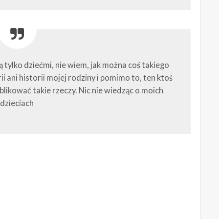
ą tylko dziećmi, nie wiem, jak można coś takiego
rii ani historii mojej rodziny i pomimo to, ten ktoś
likować takie rzeczy. Nic nie wiedząc o moich
dzieciach