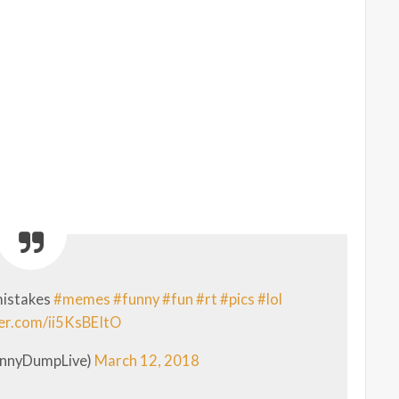
mistakes
#memes
#funny
#fun
#rt
#pics
#lol
ter.com/ii5KsBEItO
unnyDumpLive)
March 12, 2018