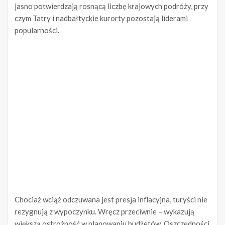
jasno potwierdzają rosnącą liczbę krajowych podróży, przy
czym Tatry i nadbałtyckie kurorty pozostają liderami
popularności.
Chociaż wciąż odczuwana jest presja inflacyjna, turyści nie
rezygnują z wypoczynku. Wręcz przeciwnie – wykazują
większą ostrożność w planowaniu budżetów. Oszczędności