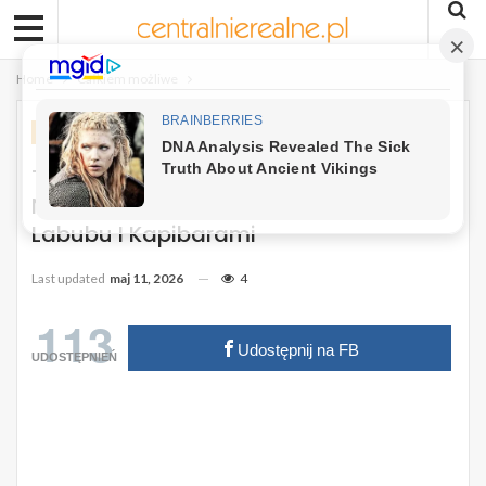
Home
Całkiem możliwe
CAŁKIEM MOŻLIWE
To Będzie Hit Straganów W Górach I
Nad Bałtykiem. Jeszcze Zatęsknimy Za
Labubu I Kapibarami
Last updated
maj 11, 2026
4
113
Udostępnij na FB
UDOSTĘPNIEŃ