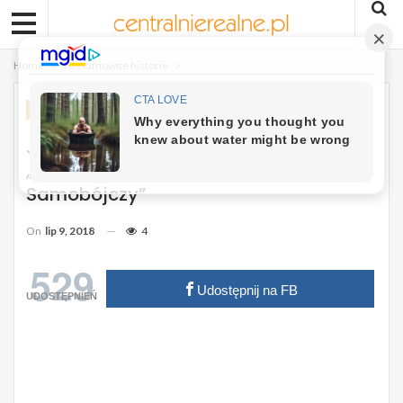
Home
Niesamowite historie
NIESAMOWITE HISTORIE
Julia I Ola Rzuciły Się Pod Pociąg.
„Najprawdopodobniej Był To Czyn
Samobójczy”
On
lip 9, 2018
4
529
Udostępnij na FB
UDOSTĘPNIEŃ