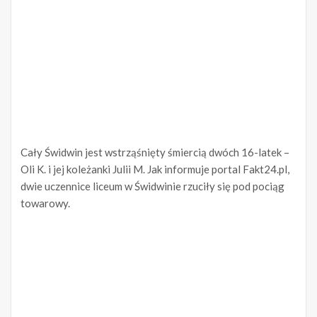
Cały Świdwin jest wstrząśnięty śmiercią dwóch 16-latek –
Oli K. i jej koleżanki Julii M. Jak informuje portal Fakt24.pl,
dwie uczennice liceum w Świdwinie rzuciły się pod pociąg
towarowy.