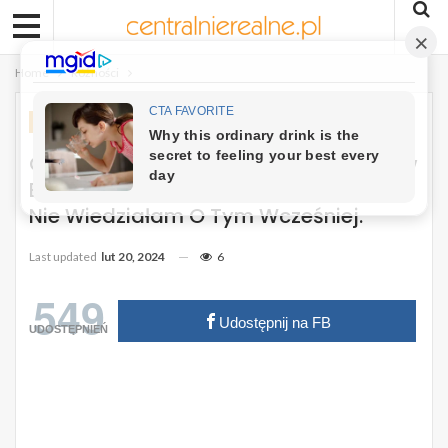
Home
Różności
RÓŻNOŚCI
Od Dziś Do Gotujących Się Ziemniaków
Będę Wrzucać Marchewkę. Szkoda, Że
Nie Wiedziałam O Tym Wcześniej.
Last updated
lut 20, 2024
6
549
Udostępnij na FB
UDOSTĘPNIEŃ