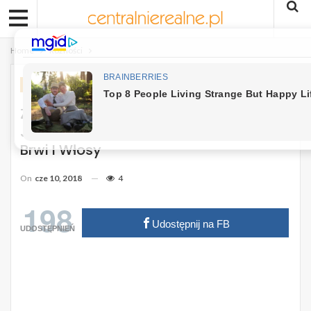
Home
Różności
RÓŻNOŚCI
Zapomnij O Drogich Odżywkach!
Jeden Składnik Odmieni Twoje Rzęsy,
Brwi I Włosy
On
cze 10, 2018
4
198
Udostępnij na FB
UDOSTĘPNIEŃ