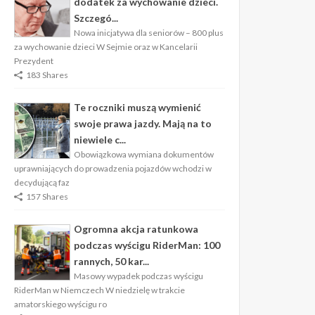
dodatek za wychowanie dzieci.
Szczegó...
Nowa inicjatywa dla seniorów – 800 plus
za wychowanie dzieci W Sejmie oraz w Kancelarii
Prezydent
183 Shares
Te roczniki muszą wymienić
swoje prawa jazdy. Mają na to
niewiele c...
Obowiązkowa wymiana dokumentów
uprawniających do prowadzenia pojazdów wchodzi w
decydującą faz
157 Shares
Ogromna akcja ratunkowa
podczas wyścigu RiderMan: 100
rannych, 50 kar...
Masowy wypadek podczas wyścigu
RiderMan w Niemczech W niedzielę w trakcie
amatorskiego wyścigu ro