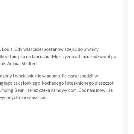
. Louis. Gdy właściciel postanowił zejść do piwnicy
rył tam psa na łańcuchu! Mężczyzna od razu zadzwonił po
uis Animal Shelter”.
dzony i właściwie nie wiadomo, ile czasu spędził w
rugiego tak słodkiego, kochanego i stęsknionego pieszczot
ę Jumping Bean i teraz czeka na nowy dom. Coś nam mówi, że
wyconych nim właścicieli.