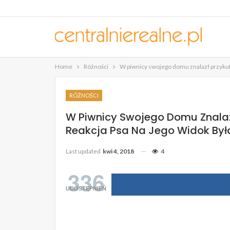
Home
Różności
W piwnicy swojego domu znalazł przykute
RÓŻNOŚCI
W Piwnicy Swojego Domu Znalazł
Reakcja Psa Na Jego Widok Był
Last updated
kwi 4, 2018
4
336
UDOSTĘPNIEŃ