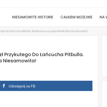
NIESAMOWITE HISTORIE
CAŁKIEM MOŻLIWE
NA 
go do łańcucha pitbulla. Reakcja psa na jego widok była niesamowita!
 Przykutego Do Łańcucha Pitbulla.
a Niesamowita!
Udostępnij na FB