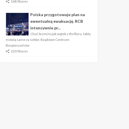
168 Shares
Polska przygotowuje plan na
ewentualną ewakuację. RCB
intensywnie pr...
Choć brzmi to jak wątek z thrilleru, fakty
mówią same za siebie: Rządowe Centrum
Bezpieczeństw
120 Shares