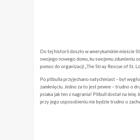
Do tej historii doszło w amerykańskim mieście St
swojego nowego domu, ku swojemu zdumieniu odk
pomoc do organizacji „The Stray Rescue of St. Lo
Po pitbulla przyjechano natychmiast – był wygło
zamknięciu. Jedno za to jest pewne – trudno o d
psiaka jak ten z nagrania! Pitbull dostał na imi
przy jego usposobieniu nie będzie trudno o zach