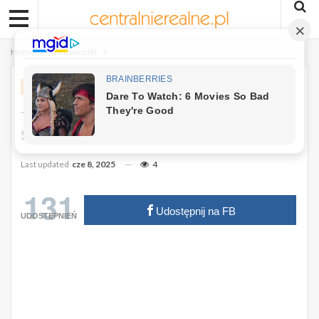
Home
Ciekawostki
CIEKAWOSTKI
Te Osoby Są Zwolnione Z Opłat Za
Śmieci. Seniorzy Sporo Zaoszczędzą
Last updated
cze 8, 2025
4
131
Udostępnij na FB
UDOSTĘPNIEŃ