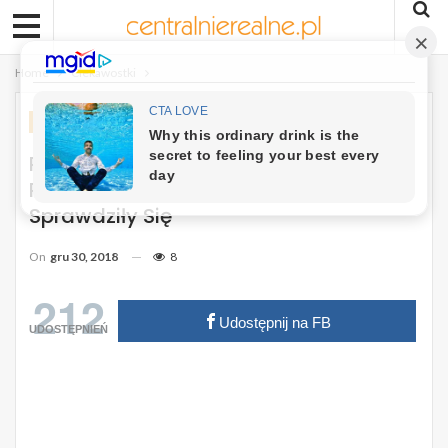
Home
Ciekawostki
CIEKAWOSTKI
Przepowiednie Baby Wangi Na 2019
Rok Przerażają. Jej Wcześniejsze Wizje
Sprawdziły Się
On
gru 30, 2018
8
212
Udostępnij na FB
UDOSTĘPNIEŃ