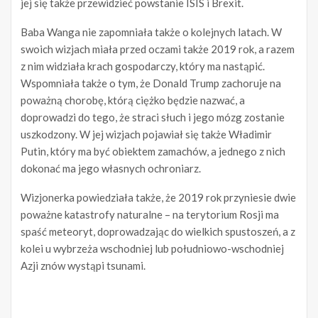
jej się także przewidzieć powstanie ISIS i Brexit.
Baba Wanga nie zapomniała także o kolejnych latach. W
swoich wizjach miała przed oczami także 2019 rok, a razem
z nim widziała krach gospodarczy, który ma nastąpić.
Wspomniała także o tym, że Donald Trump zachoruje na
poważną chorobę, którą ciężko będzie nazwać, a
doprowadzi do tego, że straci słuch i jego mózg zostanie
uszkodzony. W jej wizjach pojawiał się także Władimir
Putin, który ma być obiektem zamachów, a jednego z nich
dokonać ma jego własnych ochroniarz.
Wizjonerka powiedziała także, że 2019 rok przyniesie dwie
poważne katastrofy naturalne – na terytorium Rosji ma
spaść meteoryt, doprowadzając do wielkich spustoszeń, a z
kolei u wybrzeża wschodniej lub południowo-wschodniej
Azji znów wystąpi tsunami.