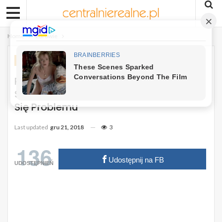
Home
Zdrowie
ZDROWIE
Problemy Ze Słuchem? Mamy Dla Was
Skuteczne Rozwiązanie, Aby Pozbyć
Się Problemu
Last updated
gru 21, 2018
3
136
Udostępnij na FB
UDOSTĘPNIEŃ