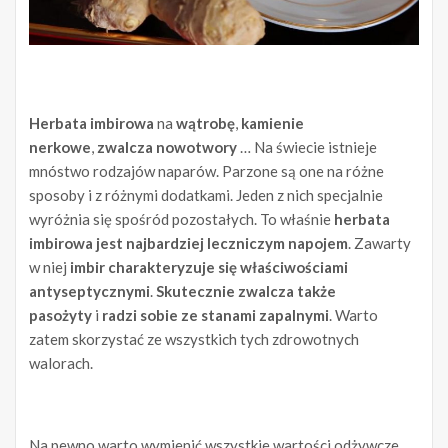
Herbata imbirowa
na
wątrobę
,
kamienie
nerkowe
,
zwalcza nowotwory
… Na świecie istnieje
mnóstwo rodzajów naparów. Parzone są one na różne
sposoby i z różnymi dodatkami. Jeden z nich specjalnie
wyróżnia się spośród pozostałych. To właśnie
herbata
imbirowa jest najbardziej leczniczym napojem
. Zawarty
w niej
imbir charakteryzuje się właściwościami
antyseptycznymi
.
Skutecznie zwalcza także
pasożyty
i
radzi sobie ze stanami zapalnymi
. Warto
zatem skorzystać ze wszystkich tych zdrowotnych
walorach.
Na pewno warto wymienić wszystkie wartości odżywcze,