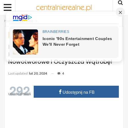
Home
Zdrowie
ZDROWIE
Herbata Imbirowa Rozpuszcza
Kamienie Nerkowe, Zabija Komórki
Nowotworowe I Oczyszcza Wątrobę!
Last updated
lut 20, 2024
4
292
Udostępnij na FB
UDOSTĘPNIEŃ