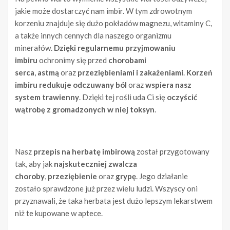
jakie może dostarczyć nam imbir. W tym zdrowotnym
korzeniu znajduje się dużo pokładów magnezu, witaminy C,
a także innych cennych dla naszego organizmu
minerałów.
Dzięki regularnemu przyjmowaniu
imbiru
ochronimy się przed
chorobami
serca
,
astmą
oraz
przeziębieniami i zakażeniami
.
Korzeń
imbiru redukuje odczuwany ból
oraz
wspiera nasz
system trawienny
. Dzięki tej rośli uda Ci się
oczyścić
wątrobę z gromadzonych w niej toksyn
.
Nasz
przepis na herbatę imbirową
został przygotowany
tak, aby jak
najskuteczniej zwalcza
choroby
,
przeziębienie
oraz
grypę
. Jego działanie
zostało sprawdzone już przez wielu ludzi. Wszyscy oni
przyznawali, że taka herbata jest dużo lepszym lekarstwem
niż te kupowane w aptece.