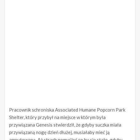
Pracownik schroniska Associated Humane Popcorn Park
Shelter, który przybył na miejsce w którym była
przywiązana Genesis stwierdził, że gdyby suczka miała
przywiązaną nogę dzień dłużej, musiałaby mieć ją
amputowaną. Aż strach pomyśleć co by się stało, gdyby