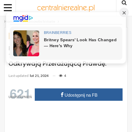
Home
Niesamowite historie
NIESAMOWITE HISTORIE
Pies Został Porzucony W Lesie, A Po
Trzech Dniach Dobrzy Ludzie
Odkrywają Przerażającą Prawdę.
Last updated
lut 21, 2024
4
621
Udostępnij na FB
UDOSTĘPNIEŃ