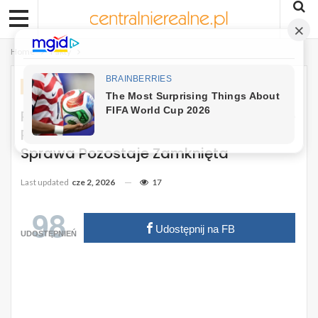
Home
Fakty
FAKTY
Petycja O Wolny Piątek Po Bożym Ciele
Rozpatrzona. Kancelaria Prezydenta:
Sprawa Pozostaje Zamknięta
Last updated
cze 2, 2026
17
98
Udostępnij na FB
UDOSTĘPNIEŃ