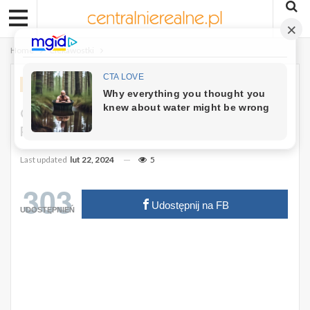
Home
Ciekawostki
CIEKAWOSTKI
NIESAMOWITE HISTORIE
Oto Jak Dziecko Widzi Świat W
Pierwszym Roku Swojego Życia.
Last updated
lut 22, 2024
5
303
Udostępnij na FB
UDOSTĘPNIEŃ