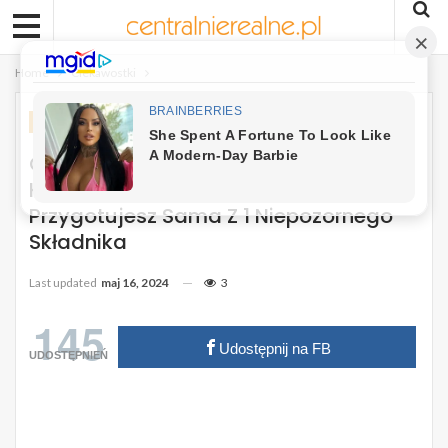
Home
Ciekawostki
CIEKAWOSTKI
Odżywka Dla Storczyków I Innych
Kwitnących Kwiatów, Którą
Przygotujesz Sama Z 1 Niepozornego
Składnika
Last updated
maj 16, 2024
3
145
Udostępnij na FB
UDOSTĘPNIEŃ