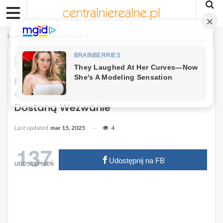
Home
Całkiem możliwe
CAŁKIEM MOŻLIWE
Kwalifikacja Wojskowa Trwa. 230 Tys.
Osób W Tym Kobiety I Seniorzy
Dostaną Wezwanie
Last updated
mar 15, 2025
4
137
Udostępnij na FB
UDOSTĘPNIEŃ