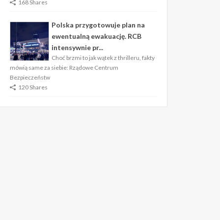
168 Shares
Polska przygotowuje plan na
ewentualną ewakuację. RCB
intensywnie pr...
Choć brzmi to jak wątek z thrilleru, fakty
mówią same za siebie: Rządowe Centrum
Bezpieczeństw
120 Shares