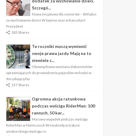
dodatek za wychowanie dzieci.
Szczegó...
Nowa inicjatywa dla seniorów – 800 plus
za wychowanie dzieci W Sejmie oraz w Kancelarii
Prezydent
183 Shares
Te roczniki muszą wymienić
swoje prawa jazdy. Mają na to
niewiele c...
Obowiązkowa wymiana dokumentów
uprawniających do prowadzenia pojazdów wchodzi w
decydującą faz
157 Shares
Ogromna akcja ratunkowa
podczas wyścigu RiderMan: 100
rannych, 50 kar...
Masowy wypadek podczas wyścigu
RiderMan w Niemczech W niedzielę w trakcie
amatorskiego wyścigu ro