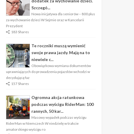
dodatek za wychowanie dzieci.
Szczegó...
Nowa inicjatywa dla seniorów – 800 plus
za wychowanie dzieci W Sejmie oraz w Kancelarii
Prezydent
183 Shares
Te roczniki muszą wymienić
swoje prawa jazdy. Mają na to
niewiele c...
Obowiązkowa wymiana dokumentów
uprawniających do prowadzenia pojazdów wchodzi w
decydującą faz
157 Shares
Ogromna akcja ratunkowa
podczas wyścigu RiderMan: 100
rannych, 50 kar...
Masowy wypadek podczas wyścigu
RiderMan w Niemczech W niedzielę w trakcie
amatorskiego wyścigu ro