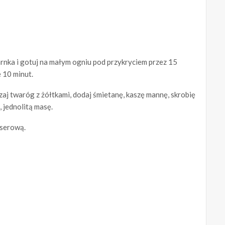
rnka i gotuj na małym ogniu pod przykryciem przez 15
 10 minut.
j twaróg z żółtkami, dodaj śmietanę, kaszę mannę, skrobię
 jednolitą masę.
 serową.