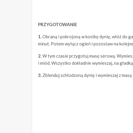
PRZYGOTOWANIE
1.
Obraną i pokrojoną w kostkę dynię, włóż do ga
minut. Potem wyłącz ogień i pozostaw na kolejne
2.
W tym czasie przygotuj masę serową. Wymiesza
i miód. Wszystko dokładnie wymieszaj, na gładką,
3.
Zblenduj schłodzoną dynię i wymieszaj z masą