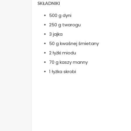
SKŁADNIKI
500 g dyni
250 g twarogu
3 jajka
50 g kwaśnej śmietany
2 łyżki miodu
70 g kaszy manny
1 łyżka skrobi