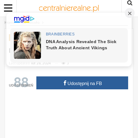
Home
Na wesoło
NA WESOŁO
Dowcip: Dresiarz Jedzie Autobusem.
Last updated
lut 28, 2024
3
88
Udostępnij na FB
UDOSTĘPNIEŃ