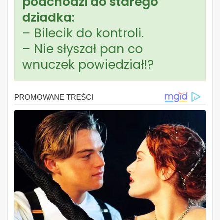
podchodzi do starego
dziadka:
– Bilecik do kontroli.
– Nie słyszał pan co
wnuczek powiedział!?