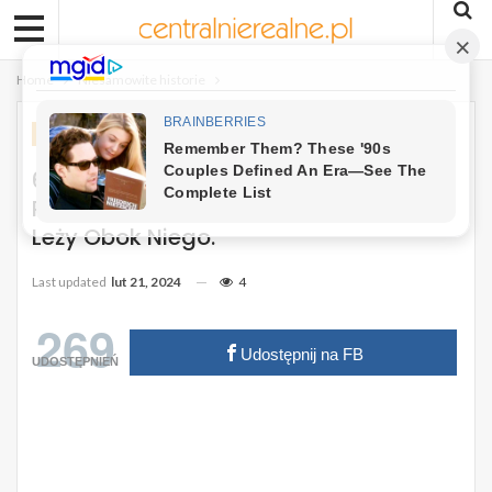
Home
Niesamowite historie
NIESAMOWITE HISTORIE
6-Letni Chłopiec Zaginął W Lesie. Gdy
Ratownicy Go Znaleźli Zobaczyli Kto
Leży Obok Niego.
Last updated
lut 21, 2024
4
269
Udostępnij na FB
UDOSTĘPNIEŃ