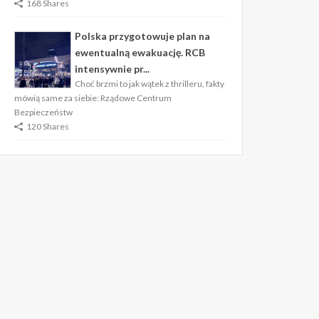
168 Shares
Polska przygotowuje plan na
ewentualną ewakuację. RCB
intensywnie pr...
Choć brzmi to jak wątek z thrilleru, fakty
mówią same za siebie: Rządowe Centrum
Bezpieczeństw
120 Shares