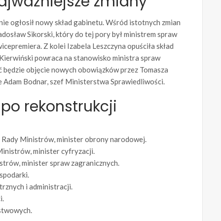
ajważniejsze zmiany
nie ogłosił nowy skład gabinetu. Wśród istotnych zmian
dosław Sikorski, który do tej pory był ministrem spraw
cepremiera. Z kolei Izabela Leszczyna opuściła skład
n Kierwiński powraca na stanowisko ministra spraw
yć będzie objęcie nowych obowiązków przez Tomasza
e Adam Bodnar, szef Ministerstwa Sprawiedliwości.
po rekonstrukcji
Rady Ministrów, minister obrony narodowej.
nistrów, minister cyfryzacji.
strów, minister spraw zagranicznych.
spodarki.
rznych i administracji.
i.
ństwowych.