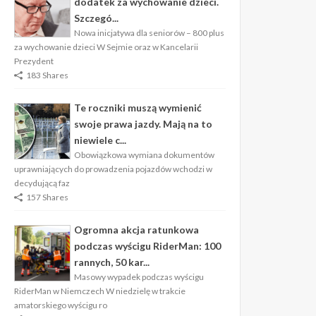
dodatek za wychowanie dzieci.
Szczegó...
Nowa inicjatywa dla seniorów – 800 plus
za wychowanie dzieci W Sejmie oraz w Kancelarii
Prezydent
183 Shares
Te roczniki muszą wymienić
swoje prawa jazdy. Mają na to
niewiele c...
Obowiązkowa wymiana dokumentów
uprawniających do prowadzenia pojazdów wchodzi w
decydującą faz
157 Shares
Ogromna akcja ratunkowa
podczas wyścigu RiderMan: 100
rannych, 50 kar...
Masowy wypadek podczas wyścigu
RiderMan w Niemczech W niedzielę w trakcie
amatorskiego wyścigu ro