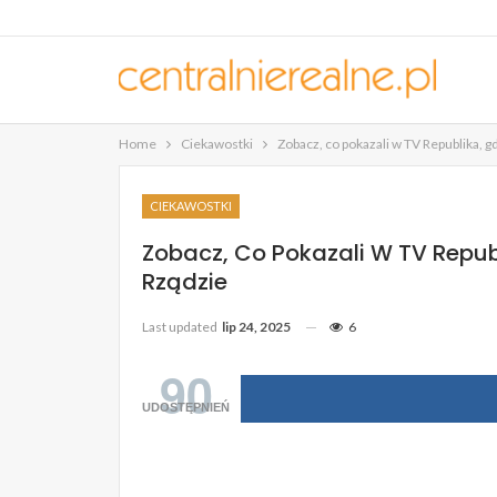
Home
Ciekawostki
Zobacz, co pokazali w TV Republika, g
CIEKAWOSTKI
Zobacz, Co Pokazali W TV Repu
Rządzie
Last updated
lip 24, 2025
6
90
UDOSTĘPNIEŃ