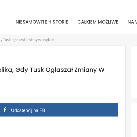
NIESAMOWITE HISTORIE
CAŁKIEM MOŻLIWE
NA 
dy Tusk ogłaszał zmiany w rządzie
blika, Gdy Tusk Ogłaszał Zmiany W
Udostępnij na FB