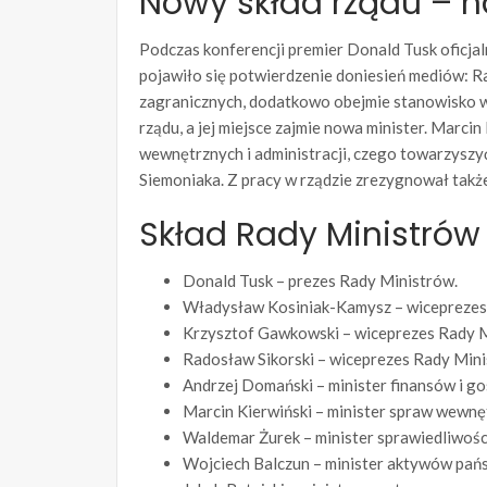
Nowy skład rządu – n
Podczas konferencji premier Donald Tusk oficjal
pojawiło się potwierdzenie doniesień mediów: Ra
zagranicznych, dodatkowo obejmie stanowisko wi
rządu, a jej miejsce zajmie nowa minister. Marci
wewnętrznych i administracji, czego towarzysz
Siemoniaka. Z pracy w rządzie zrezygnował takż
Skład Rady Ministrów 
Donald Tusk – prezes Rady Ministrów.
Władysław Kosiniak-Kamysz – wiceprezes 
Krzysztof Gawkowski – wiceprezes Rady Mi
Radosław Sikorski – wiceprezes Rady Mini
Andrzej Domański – minister finansów i go
Marcin Kierwiński – minister spraw wewnęt
Waldemar Żurek – minister sprawiedliwośc
Wojciech Balczun – minister aktywów pa