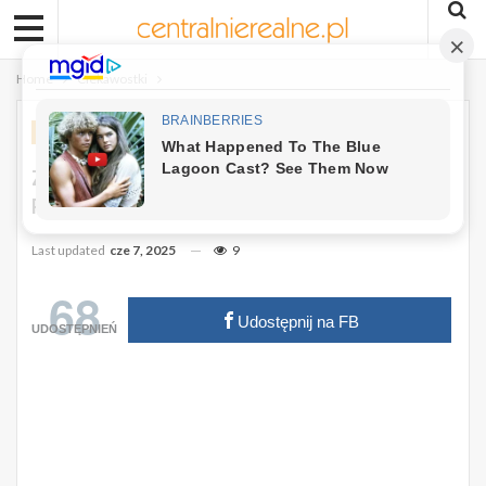
Home
Ciekawostki
CIEKAWOSTKI
NA WESOŁO
Zagadka – Czy Potrafisz Znaleźć
Różniącego Się Misia Pandę?
Last updated
cze 7, 2025
9
68
Udostępnij na FB
UDOSTĘPNIEŃ