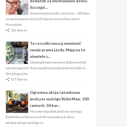
dodatek za wychowanie dzieci.
Szczegó...
Nowa inicjatywa dla seniorów – 800 plus
za wychowanie dzieci W Sejmie oraz w Kancelarii
Prezydent
183 Shares
Te roczniki muszą wymienić
swoje prawa jazdy. Mają na to
niewiele c...
Obowiązkowa wymiana dokumentów
uprawniających do prowadzenia pojazdów wchodzi w
decydującą faz
157 Shares
Ogromna akcja ratunkowa
podczas wyścigu RiderMan: 100
rannych, 50 kar...
Masowy wypadek podczas wyścigu
RiderMan w Niemczech W niedzielę w trakcie
amatorskiego wyścigu ro