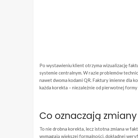
Po wystawieniu klient otrzyma wizualizację fa
systemie centralnym. W razie problemów technic
nawet dwoma kodami QR. Faktury imienne dla ko
każda korekta – niezależnie od pierwotnej formy
Co oznaczają zmiany 
To nie drobna korekta, lecz istotna zmiana w fa
wymagają większej formalności, dokładnej weryfi