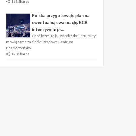
168 Shares
Polska przygotowuje plan na
ewentualną ewakuację. RCB
intensywnie pr...
Choć brzmi to jak wątek z thrilleru, fakty
mówią same za siebie: Rządowe Centrum
Bezpieczeństw
120 Shares