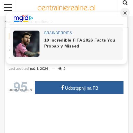
Home
Całkiem możliwe
CAŁKIEM MOŻLIWE
Ziemniaki Po Chińsku – W Takiej Wersji
Jeszcze Ich Nie Jadłaś.
Last updated
paź 1, 2024
2
95
Udostępnij na FB
UDOSTĘPNIEŃ