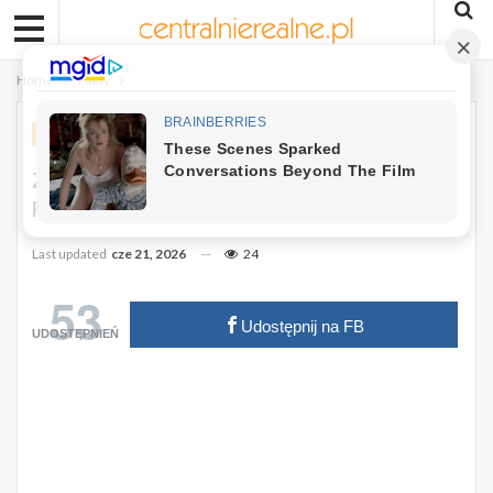
Home
Fakty
FAKTY
Zełenski Odesłał Order Orła Białego
Prezydentowi Nawrockiemu
Last updated
cze 21, 2026
24
53
Udostępnij na FB
UDOSTĘPNIEŃ