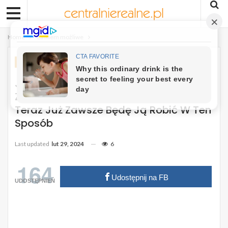
Home
Całkiem możliwe
CAŁKIEM MOŻLIWE
Jeśli Zapiekanka, To Tylko
Ziemniaczana Z Mięsem Mielonym. Od
Teraz Już Zawsze Będę Ją Robić W Ten
Sposób
Last updated
lut 29, 2024
6
164
Udostępnij na FB
UDOSTĘPNIEŃ