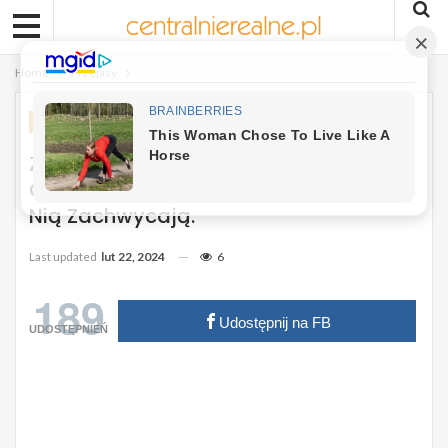
Home
Przepisy
PRZEPISY
Zapiekanka Po Francusku- Bardzo
Często Ją Przygotowuje. Moi Bliscy Się
Nią Zachwycają.
Last updated
lut 22, 2024
6
189
Udostępnij na FB
UDOSTĘPNIEŃ