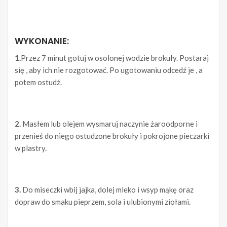
WYKONANIE:
1.
Przez 7 minut gotuj w osolonej wodzie brokuły. Postaraj
się , aby ich nie rozgotować. Po ugotowaniu odcedź je , a
potem ostudź.
2.
Masłem lub olejem wysmaruj naczynie żaroodporne i
przenieś do niego ostudzone brokuły i pokrojone pieczarki
w plastry.
3.
Do miseczki wbij jajka, dolej mleko i wsyp mąkę oraz
dopraw do smaku pieprzem, sola i ulubionymi ziołami.