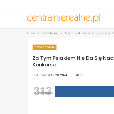
Home
Dobra forma
Za tym psiakiem nie da się nadążyć.
DOBRA FORMA
Za Tym Psiakiem Nie Da Się Nad
Konkursu.
Last updated
lut 20, 2024
2
313
UDOSTĘPNIEŃ