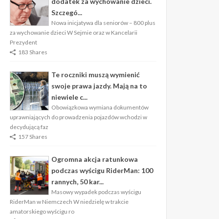
dodatek za wychowanie dzieci.
Szczegó...
Nowa inicjatywa dla seniorów – 800 plus
za wychowanie dzieci W Sejmie oraz w Kancelarii
Prezydent
183 Shares
Te roczniki muszą wymienić
swoje prawa jazdy. Mają na to
niewiele c...
Obowiązkowa wymiana dokumentów
uprawniających do prowadzenia pojazdów wchodzi w
decydującą faz
157 Shares
Ogromna akcja ratunkowa
podczas wyścigu RiderMan: 100
rannych, 50 kar...
Masowy wypadek podczas wyścigu
RiderMan w Niemczech W niedzielę w trakcie
amatorskiego wyścigu ro