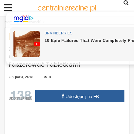
Home
Ciekawostki
CIEKAWOSTKI
ZDROWIE
Za Pomocą Własnych Palców Możesz
Oczyścić Zatoki. Nie Daj Się
Faszerować Tabletkami
On
paź 4, 2018
4
138
Udostępnij na FB
UDOSTĘPNIEŃ