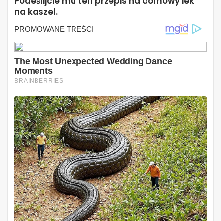
Podeślijcie mu ten przepis na domowy lek
na kaszel.