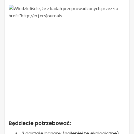
Będziecie potrzebować:
2 dojrzałe banany (najlepiej te ekologiczne),