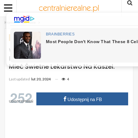
Home
Zdrowie
ZDROWIE
Wystarczy Połączyć Banany Z Tym, Co
Prawie Każdy Z Nas Ma W Domu, By
Mieć Świetne Lekarstwo Na Kaszel.
Last updated
lut 20, 2024
4
252
Udostępnij na FB
UDOSTĘPNIEŃ