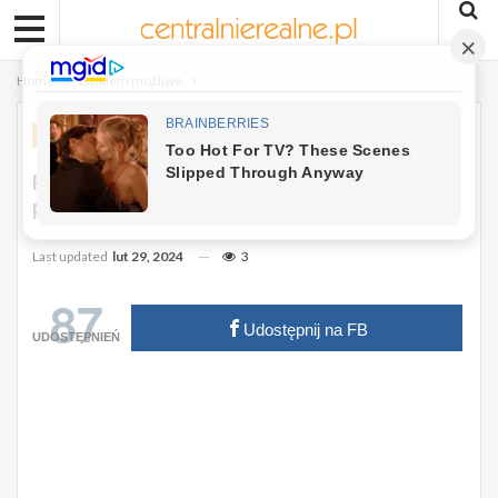
Home
Całkiem możliwe
CAŁKIEM MOŻLIWE
Pyszna I Szybka Przekąska
Pomidorowa. Robię Często Na Kolację.
Last updated
lut 29, 2024
3
87
Udostępnij na FB
UDOSTĘPNIEŃ