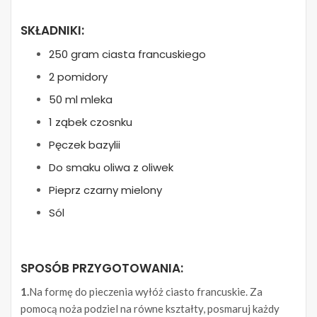
SKŁADNIKI:
250 gram ciasta francuskiego
2 pomidory
50 ml mleka
1 ząbek czosnku
Pęczek bazylii
Do smaku oliwa z oliwek
Pieprz czarny mielony
Sól
SPOSÓB PRZYGOTOWANIA:
1.
Na formę do pieczenia wyłóż ciasto francuskie. Za
pomocą noża podziel na równe kształty, posmaruj każdy