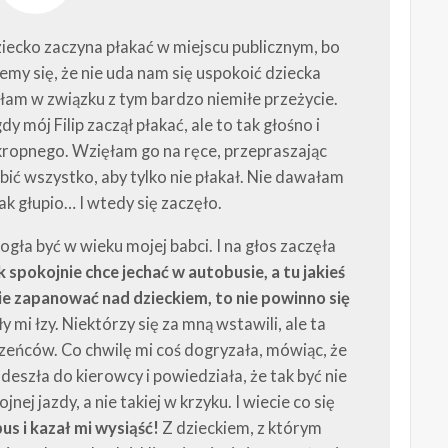
ziecko zaczyna płakać w miejscu publicznym, bo
my się, że nie uda nam się uspokoić dziecka
łam w związku z tym bardzo niemiłe przeżycie.
 mój Filip zaczął płakać, ale to tak głośno i
 okropnego. Wzięłam go na ręce, przepraszając
bić wszystko, aby tylko nie płakał. Nie dawałam
tak głupio… I wtedy się zaczęło.
gła być w wieku mojej babci. I na głos zaczęła
k spokojnie chce jechać w autobusie, a tu jakieś
mie zapanować nad dzieckiem, to nie powinno się
y mi łzy. Niektórzy się za mną wstawili, ale ta
zeńców. Co chwilę mi coś dogryzała, mówiąc, że
eszła do kierowcy i powiedziała, że tak być nie
ej jazdy, a nie takiej w krzyku. I wiecie co się
s i kazał mi wysiąść!
Z dzieckiem, z którym