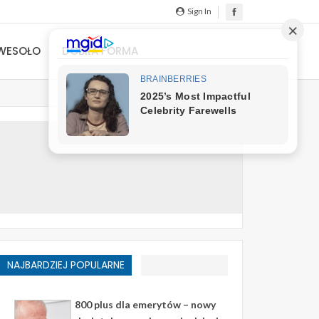
Sign In
WESOŁO
DOBRA FORMA
NAJBARDZIEJ POPULARNE
800 plus dla emerytów – nowy