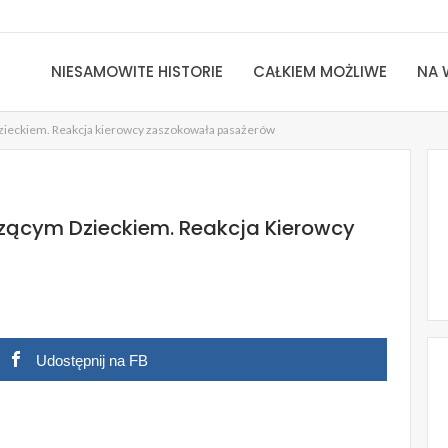
NIESAMOWITE HISTORIE
CAŁKIEM MOŻLIWE
NA 
dzieckiem. Reakcja kierowcy zaszokowała pasażerów
czącym Dzieckiem. Reakcja Kierowcy
Udostępnij na FB