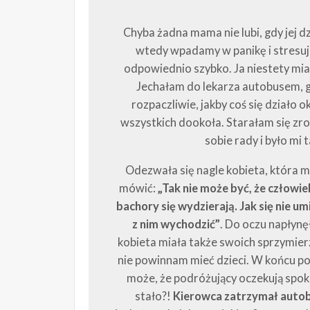
Chyba żadna mama nie lubi, gdy jej d
wtedy wpadamy w panikę i stresuje
odpowiednio szybko. Ja niestety mia
Jechałam do lekarza autobusem, gdy
rozpaczliwie, jakby coś się działo
wszystkich dookoła. Starałam się zro
sobie rady i było mi 
Odezwała się nagle kobieta, która mo
mówić:
„Tak nie może być, że człowie
bachory się wydzierają. Jak się nie u
z nim wychodzić”
. Do oczu napłynęł
kobieta miała także swoich sprzymier
nie powinnam mieć dzieci. W końcu pod
może, że podróżujący oczekują spokojn
stało?!
Kierowca zatrzymał autobu