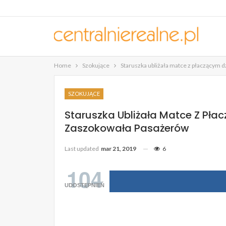
Home
Szokujące
Staruszka ubliżała matce z płaczącym 
SZOKUJĄCE
Staruszka Ubliżała Matce Z Pła
Zaszokowała Pasażerów
Last updated
mar 21, 2019
6
104
UDOSTĘPNIEŃ