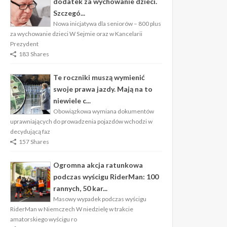
dodatek za wychowanie dzieci.
Szczegó...
Nowa inicjatywa dla seniorów – 800 plus
za wychowanie dzieci W Sejmie oraz w Kancelarii
Prezydent
183 Shares
Te roczniki muszą wymienić
swoje prawa jazdy. Mają na to
niewiele c...
Obowiązkowa wymiana dokumentów
uprawniających do prowadzenia pojazdów wchodzi w
decydującą faz
157 Shares
Ogromna akcja ratunkowa
podczas wyścigu RiderMan: 100
rannych, 50 kar...
Masowy wypadek podczas wyścigu
RiderMan w Niemczech W niedzielę w trakcie
amatorskiego wyścigu ro