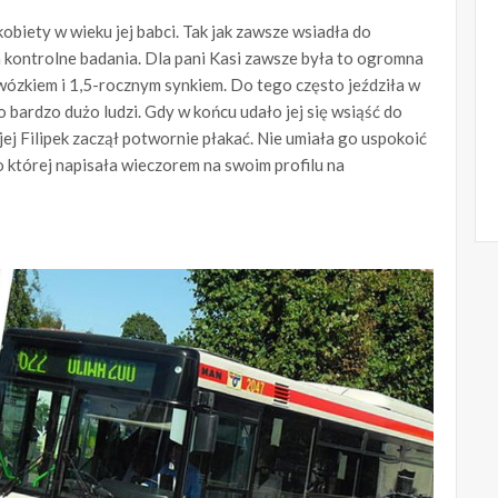
iety w wieku jej babci. Tak jak zawsze wsiadła do
a kontrolne badania. Dla pani Kasi zawsze była to ogromna
wózkiem i 1,5-rocznym synkiem. Do tego często jeździła w
o bardzo dużo ludzi. Gdy w końcu udało jej się wsiąść do
ej Filipek zaczął potwornie płakać. Nie umiała go uspokoić
o której napisała wieczorem na swoim profilu na