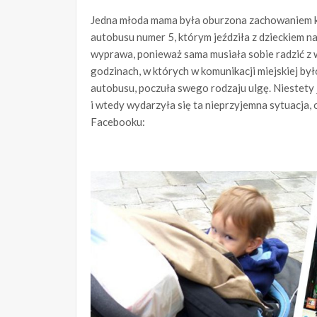
Jedna młoda mama była oburzona zachowaniem kob
autobusu numer 5, którym jeździła z dzieckiem n
wyprawa, ponieważ sama musiała sobie radzić z 
godzinach, w których w komunikacji miejskiej był
autobusu, poczuła swego rodzaju ulgę. Niestety j
i wtedy wydarzyła się ta nieprzyjemna sytuacja, 
Facebooku: