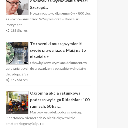
dodatek za wychowanie dzieci.
Szczegó...
Nowa inicjatywa dla seniorów – 800 plus
za wychowanie dzieci W Sejmie oraz w Kancelarii
Prezydent
183 Shares
Te roczniki muszą wymienić
swoje prawa jazdy. Mają na to
niewiele c...
Obowiązkowa wymiana dokumentów
uprawniających do prowadzenia pojazdów wchodzi w
decydującą faz
157 Shares
Ogromna akcja ratunkowa
podczas wyścigu RiderMan: 100
rannych, 50 kar...
Masowy wypadek podczas wyścigu
RiderMan w Niemczech W niedzielę w trakcie
amatorskiego wyścigu ro