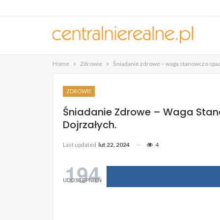
Home
Zdrowie
Śniadanie zdrowe – waga stanowczo spada
ZDROWIE
Śniadanie Zdrowe – Waga Stano
Dojrzałych.
Last updated
lut 22, 2024
4
194
UDOSTĘPNIEŃ