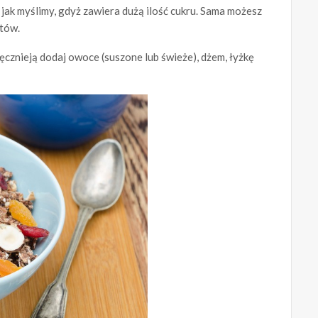
 jak myślimy, gdyż zawiera dużą ilość cukru. Sama możesz
tów.
ęcznieją dodaj owoce (suszone lub świeże), dżem, łyżkę