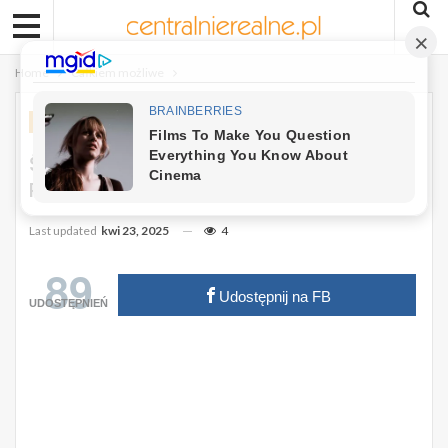
Home
Całkiem możliwe
CAŁKIEM MOŻLIWE
RÓŻNOŚCI
Śmierć Papieża Franciszka I Mroczne
Proroctwo. Czy To Początek Końca?
Last updated
kwi 23, 2025
4
89
Udostępnij na FB
UDOSTĘPNIEŃ