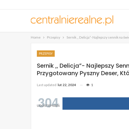
Home
Przepisy
Sernik ,, Delicja”- Najlepszy sennik na ś
PRZEPISY
Sernik ,, Delicja”- Najlepszy Se
Przygotowany Pyszny Deser, Któ
Last updated
lut 22, 2024
1
304
UDOSTĘPNIEŃ