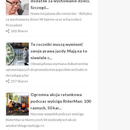
dodatek za wychowanie dzieci.
Szczegó...
Nowa inicjatywa dla seniorów – 800 plus
za wychowanie dzieci W Sejmie oraz w Kancelarii
Prezydent
183 Shares
Te roczniki muszą wymienić
swoje prawa jazdy. Mają na to
niewiele c...
Obowiązkowa wymiana dokumentów
uprawniających do prowadzenia pojazdów wchodzi w
decydującą faz
157 Shares
Ogromna akcja ratunkowa
podczas wyścigu RiderMan: 100
rannych, 50 kar...
Masowy wypadek podczas wyścigu
RiderMan w Niemczech W niedzielę w trakcie
amatorskiego wyścigu ro