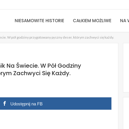
NIESAMOWITE HISTORIE
CAŁKIEM MOŻLIWE
NA 
wiecie. W pół godziny przygotowany pyszny deser, którym zachwyci się każdy.
nnik Na Świecie. W Pół Godziny
rym Zachwyci Się Każdy.
Udostępnij na FB