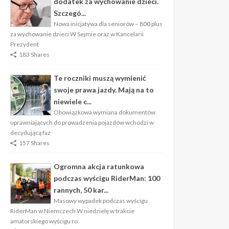
dodatek za wychowanie dzieci.
Szczegó...
Nowa inicjatywa dla seniorów – 800 plus
za wychowanie dzieci W Sejmie oraz w Kancelarii
Prezydent
183 Shares
Te roczniki muszą wymienić
swoje prawa jazdy. Mają na to
niewiele c...
Obowiązkowa wymiana dokumentów
uprawniających do prowadzenia pojazdów wchodzi w
decydującą faz
157 Shares
Ogromna akcja ratunkowa
podczas wyścigu RiderMan: 100
rannych, 50 kar...
Masowy wypadek podczas wyścigu
RiderMan w Niemczech W niedzielę w trakcie
amatorskiego wyścigu ro