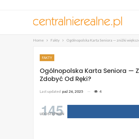
Home
Fakty
Ogólnopolska Karta Seniora — zniżki większe 
FAKTY
Ogólnopolska Karta Seniora — Zn
Zdobyć Od Ręki?
Last updated
paź 26, 2025
4
145
UDOSTĘPNIEŃ