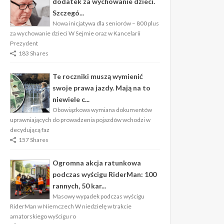
dodatek za wychowanie dzieci.
Szczegó...
Nowa inicjatywa dla seniorów – 800 plus
za wychowanie dzieci W Sejmie oraz w Kancelarii
Prezydent
183 Shares
Te roczniki muszą wymienić
swoje prawa jazdy. Mają na to
niewiele c...
Obowiązkowa wymiana dokumentów
uprawniających do prowadzenia pojazdów wchodzi w
decydującą faz
157 Shares
Ogromna akcja ratunkowa
podczas wyścigu RiderMan: 100
rannych, 50 kar...
Masowy wypadek podczas wyścigu
RiderMan w Niemczech W niedzielę w trakcie
amatorskiego wyścigu ro