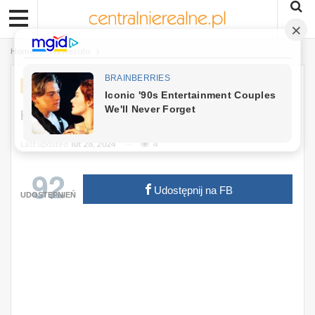
Home
Na wesoło
NA WESOŁO
Kawał: Nauczycielka Pyta Artura…
Last updated
lut 28, 2024
4
92
Udostępnij na FB
UDOSTĘPNIEŃ