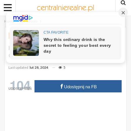
Home
Na wesoło
NA WESOŁO
Kawał: Kto Jest Mądrzejszy… Ojciec
Czy Syn.
Last updated
lut 28, 2024
5
104
Udostępnij na FB
UDOSTĘPNIEŃ