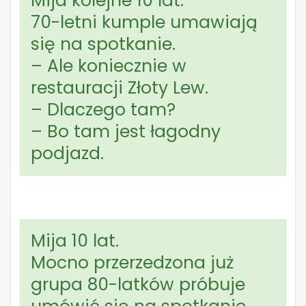
Mija kolejne 10 lat.
70-letni kumple umawiają
się na spotkanie.
– Ale koniecznie w
restauracji Złoty Lew.
– Dlaczego tam?
– Bo tam jest łagodny
podjazd.
Mija 10 lat.
Mocno przerzedzona już
grupa 80-latków próbuje