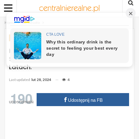
Home
Na wesoło
NA WESOŁO
Kawał: Grupa Dawnych Przyjaciół Ze
Szkoły Umawia Się Na Spotkanie Po
Latach.
Last updated
lut 28, 2024
4
190
Udostępnij na FB
UDOSTĘPNIEŃ