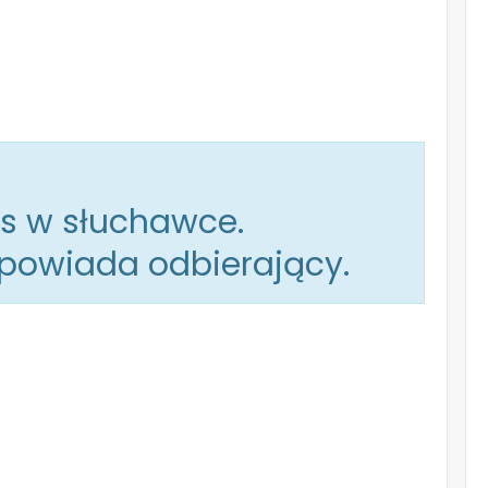
os w słuchawce.
dpowiada odbierający.