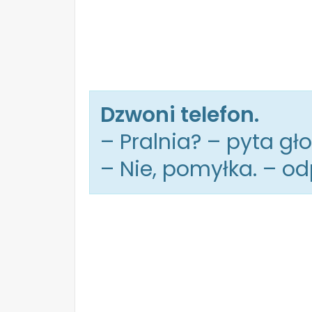
Dzwoni telefon.
– Pralnia? – pyta gł
– Nie, pomyłka. – o