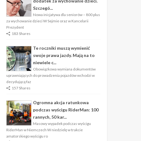
dodatek za wychowanie dzieci.
Szczegó...
Nowa inicjatywa dla seniorów – 800 plus
za wychowanie dzieci W Sejmie oraz w Kancelarii
Prezydent
183 Shares
Te roczniki muszą wymienić
swoje prawa jazdy. Mają na to
niewiele c...
Obowiązkowa wymiana dokumentów
uprawniających do prowadzenia pojazdów wchodzi w
decydującą faz
157 Shares
Ogromna akcja ratunkowa
podczas wyścigu RiderMan: 100
rannych, 50 kar...
Masowy wypadek podczas wyścigu
RiderMan w Niemczech W niedzielę w trakcie
amatorskiego wyścigu ro