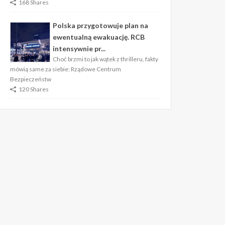
168 Shares
Polska przygotowuje plan na
ewentualną ewakuację. RCB
intensywnie pr...
Choć brzmi to jak wątek z thrilleru, fakty
mówią same za siebie: Rządowe Centrum
Bezpieczeństw
120 Shares