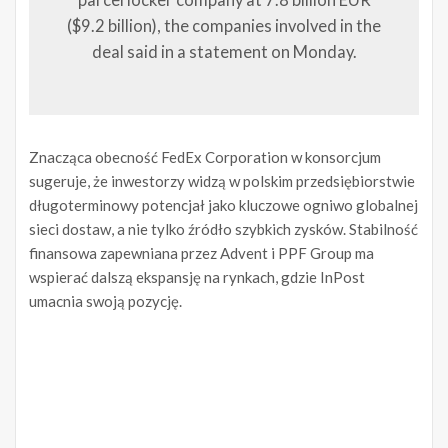
parcel locker company at 7.8 billion EUR
($9.2 billion), the companies involved in the
deal said in a statement on Monday.
Znacząca obecność FedEx Corporation w konsorcjum
sugeruje, że inwestorzy widzą w polskim przedsiębiorstwie
długoterminowy potencjał jako kluczowe ogniwo globalnej
sieci dostaw, a nie tylko źródło szybkich zysków. Stabilność
finansowa zapewniana przez Advent i PPF Group ma
wspierać dalszą ekspansję na rynkach, gdzie InPost
umacnia swoją pozycję.