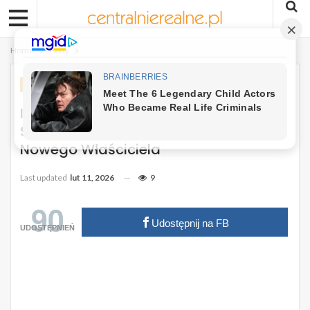
Home
Fakty
FAKTY
InPost Sprzedany, Świat Biznesu W
Szoku. Ujawniono Kwotę Transakcji I
Nowego Właściciela
Last updated
lut 11, 2026
9
90
Udostępnij na FB
UDOSTĘPNIEŃ