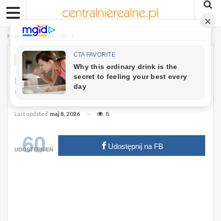
Home
Ciekawostki
CIEKAWOSTKI
Ile Trwa Żałoba Według Kościoła?
Wcale Nie Rok
Last updated
maj 8, 2026
8
60
Udostępnij na FB
UDOSTĘPNIEŃ