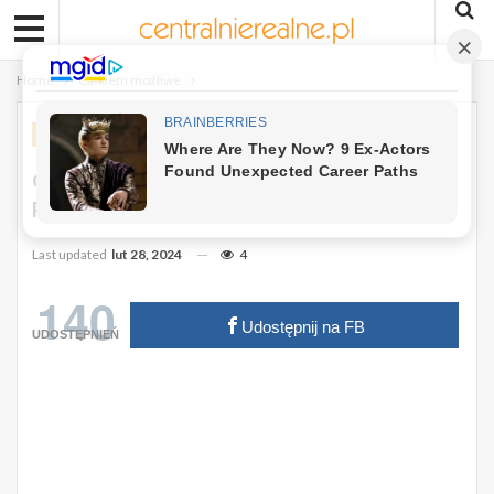
Home
Całkiem możliwe
CAŁKIEM MOŻLIWE
Głód W Czasie Diety. Podjadaj Tych 5
Produktów, A Nie Przytyjesz.
Last updated
lut 28, 2024
4
140
Udostępnij na FB
UDOSTĘPNIEŃ