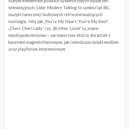
stałym elementem polskich sylwestrowych wydarzeń
telewizyjnych. Lider Modern Talking to symbol lat 80.,
muzyki tanecznej i kultowych refrenów budzących
nostalgię. Hity jak „You’re My Heart, You’re My Soul”,
„Cheri, Cheri Lady” czy „Brother Louie” są znane
międzypokoleniowo – zarówno tym, którzy dorastali z
kasetami magnetofonowymi, jak i młodszym dzięki mediom
oraz playlistom internetowym.