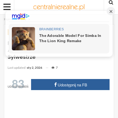
Home
Fakty
FAKTY
Fala Krytyki Spadła Na Thomasa
Andersa. Muzyk Odpowiada Po
Sylwestrze
Last updated
sty 2, 2026
7
83
Udostępnij na FB
UDOSTĘPNIEŃ