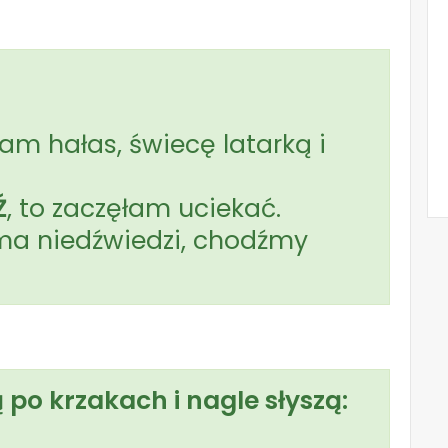
łam hałas, świecę latarką i
Ź
, to zaczęłam uciekać.
e ma niedźwiedzi, chodźmy
 po krzakach i nagle słyszą: