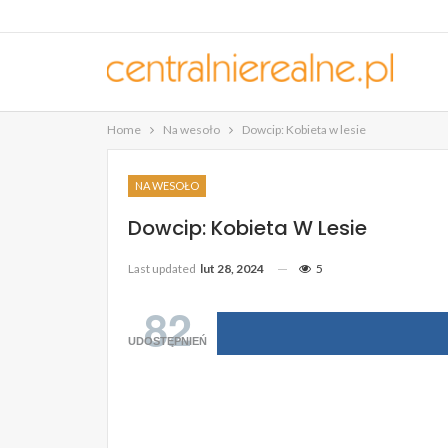
Home
Na wesoło
Dowcip: Kobieta w lesie
NA WESOŁO
Dowcip: Kobieta W Lesie
Last updated
lut 28, 2024
5
82
UDOSTĘPNIEŃ