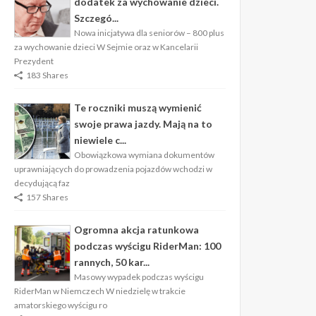
dodatek za wychowanie dzieci.
Szczegó...
Nowa inicjatywa dla seniorów – 800 plus
za wychowanie dzieci W Sejmie oraz w Kancelarii
Prezydent
183 Shares
Te roczniki muszą wymienić
swoje prawa jazdy. Mają na to
niewiele c...
Obowiązkowa wymiana dokumentów
uprawniających do prowadzenia pojazdów wchodzi w
decydującą faz
157 Shares
Ogromna akcja ratunkowa
podczas wyścigu RiderMan: 100
rannych, 50 kar...
Masowy wypadek podczas wyścigu
RiderMan w Niemczech W niedzielę w trakcie
amatorskiego wyścigu ro