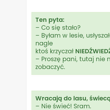
Ten pyta:
– Co się stało?
– Byłam w lesie, usłysza
nagle
ktoś krzyczał
NIEDŹWIED
– Proszę pani, tutaj ni
zobaczyć.
Wracają do lasu, świecą
– Nie świeć! Sram.