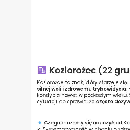
Koziorożec (22 gru
Koziorożce to znak, który starzeje się… 
silnej woli i zdrowemu trybowi życia
,
kondycją nawet w podeszłym wieku. S
sytuacji, co sprawia, że
często dożyw
Czego możemy się nauczyć od Ko
✔ Systematyczność w dbaniu o zdro