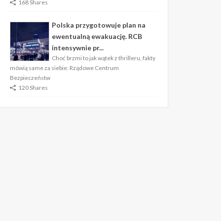
168 Shares
Polska przygotowuje plan na
ewentualną ewakuację. RCB
intensywnie pr...
Choć brzmi to jak wątek z thrilleru, fakty
mówią same za siebie: Rządowe Centrum
Bezpieczeństw
120 Shares