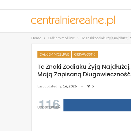
Home
Całkiem możliwe
Te znaki zodiaku żyją najdłuże
CAŁKIEM MOŻLIWE
CIEKAWOSTKI
Te Znaki Zodiaku Żyją Najdłużej
Mają Zapisaną Długowiecznoś
Last updated
lip 16, 2026
5
116
UDOSTĘPNIEŃ