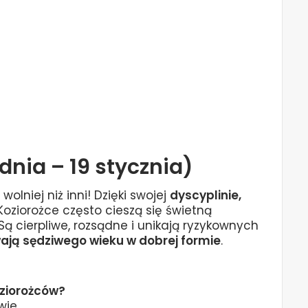
dnia – 19 stycznia)
wolniej niż inni! Dzięki swojej
dyscyplinie,
 Koziorożce często cieszą się świetną
ą cierpliwe, rozsądne i unikają ryzykownych
ają sędziwego wieku w dobrej formie
.
ziorożców?
wie