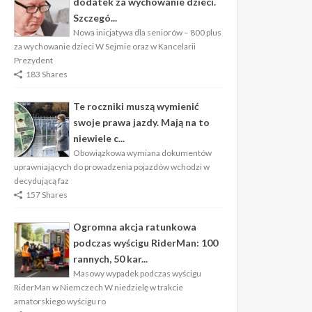
dodatek za wychowanie dzieci.
Szczegó...
Nowa inicjatywa dla seniorów – 800 plus
za wychowanie dzieci W Sejmie oraz w Kancelarii
Prezydent
183 Shares
Te roczniki muszą wymienić
swoje prawa jazdy. Mają na to
niewiele c...
Obowiązkowa wymiana dokumentów
uprawniających do prowadzenia pojazdów wchodzi w
decydującą faz
157 Shares
Ogromna akcja ratunkowa
podczas wyścigu RiderMan: 100
rannych, 50 kar...
Masowy wypadek podczas wyścigu
RiderMan w Niemczech W niedzielę w trakcie
amatorskiego wyścigu ro