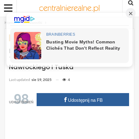
Home
Ciekawostki
CIEKAWOSTKI
Były Prezydent Wyłożył Kawę Na Ławę.
To Dlatego Nie Zaproszono
Nawrockiego I Tuska
Last updated
sie 19, 2025
4
98
Udostępnij na FB
UDOSTĘPNIEŃ